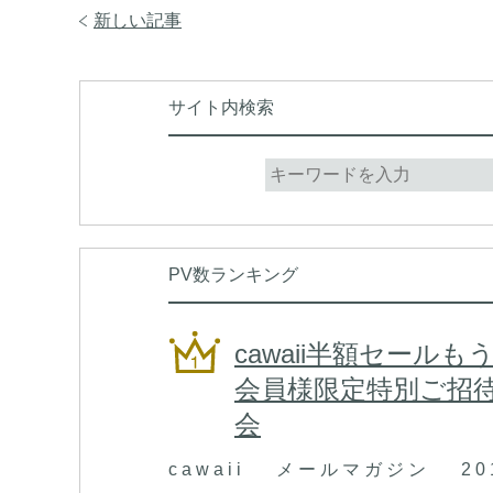
新しい記事
サイト内検索
PV数ランキング
cawaii半額セー
会員様限定特別ご招待 
会
c a w a i i メ ー ル マ ガ ジ ン