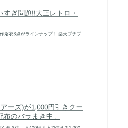
わいすぎ問題!!大正レトロ・
して新作浴衣3点がラインナップ！ 楽天プチプ
ストアーズ)が1,000円引きクー
再配布のバラまき中。
中。 5,400円以上で使える1,000