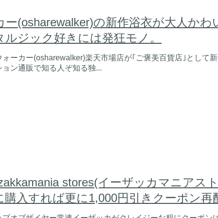
(osharewalker)の新作浴衣が大人か
タルジック好きには発狂モノ。
ォーカー(osharewalker)楽天市場店が｢ご褒美百貨店｣と
ョン通販で知る人ぞ知る独...
zakkamania stores(イーザッカマニア
購入すれば更に1,000円引きクーポン
プオブザイヤー常連イーザッカがクレイジーな程にクーポンばら巻き