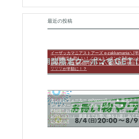
最近の投稿
イーザッカマニアストアーズ e-zakkamania＼[
っ] 何枚でも欲しい！／コットンタンク3点セッ
が5hだけ【送無648円】ッ！●＼夏SALE／明日も
▽▽▽が半額に！？
オシャレウォーカー osharewalker☆★ 最大７７
円オフクーポンは、今夜pm1:59まで!! ★☆ 最大
P44倍!! お買い物マラソンは、いよいよフィナー
レ!!(≧▽≦)～♪ 最後までお買い物をお楽しみく
いませっ!!