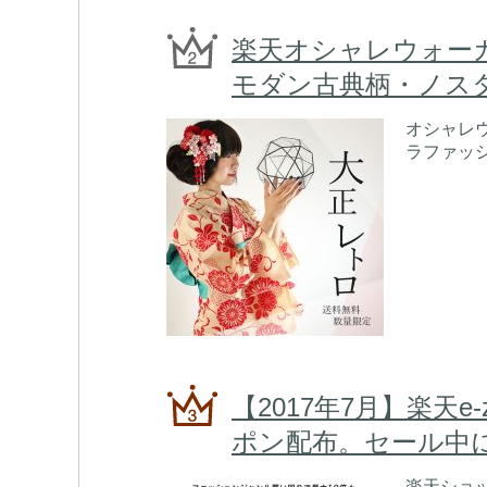
楽天オシャレウォーカー
モダン古典柄・ノス
オシャレウ
ラファッシ
【2017年7月】楽天e-
ポン配布。セール中に
楽天ショッ