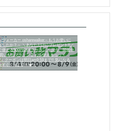
ウォーカー osharewalker～もうお使いに
ましたか？～ ＼あなただけにプレゼント!!／
ぐ使える500円OFFクーポン／ 只今、開催中
お買いものマラソン 】にも使えるっっヾ
)ノ♪ クーポンは明日am9:59まで!! 気になる
は今すぐＣＨＥＣＫ★☆