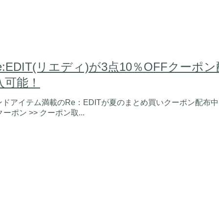
Re:EDIT(リエディ)が3点10％OFFク
入可能！
ンドアイテム満載のRe：EDITが夏のまとめ買いクーポン配布
クーポン >> クーポン取...