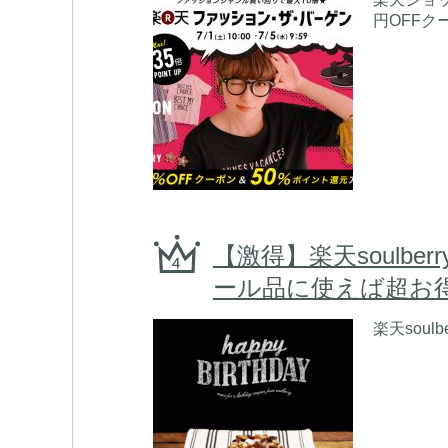
円OFFクー
【激得】楽天soulb
ール品に使えば超お得
楽天soul