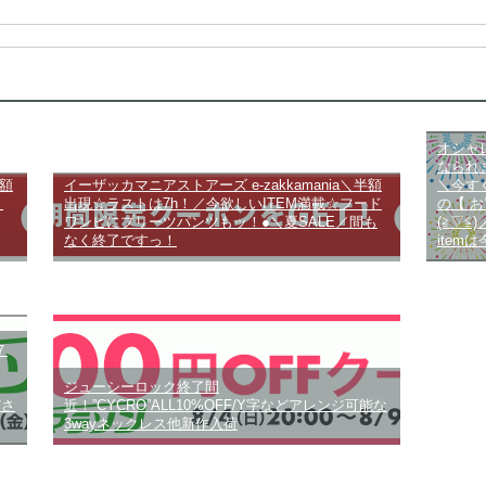
オシャレ
なられ
半額
イーザッカマニアストアーズ e-zakkamania＼半額
＼今す
ト
出現☆ラストは7h！／今欲しいITEM満載☆フード
の【 
ワンピにプリーツパンツもッ！●＼夏SALE／間も
(≧▽≦
なく終了ですっ！
item
７
ジューシーロック終了間
ださ
近！”CYCRO”ALL10%OFF/Y字などアレンジ可能な
3wayネックレス他新作入荷