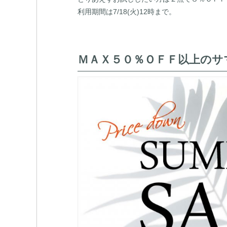
利用期間は7/18(火)12時まで。
ＭＡＸ５０％ＯＦＦ以上のサ