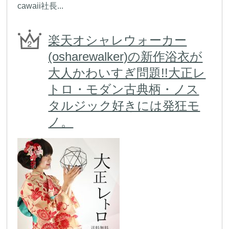
cawaii社長...
楽天オシャレウォーカー
(osharewalker)の新作浴衣が
大人かわいすぎ問題!!大正レ
トロ・モダン古典柄・ノス
タルジック好きには発狂モ
ノ。