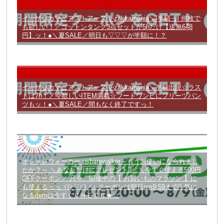
イーザッカマニアストアーズ e-zakkamania＼[半額っ] 何枚で
も欲しい！／コットンタンク3点セットが5hだけ【送無648
円】ッ！●＼夏SALE／明日も▽▽▽が半額に！？
イーザッカマニアストアーズ e-zakkamania＼半額出現☆ラス
トは7h！／今欲しいITEM満載☆フードワンピにプリーツパン
ツもッ！●＼夏SALE／間もなく終了ですっ！
オシャレウォーカー osharewalker～もうお使いになられまし
たか？～ ＼あなただけにプレゼント!!／＼今すぐ使える500円
OFFクーポン／ 只今、開催中の【 お買いものマラソン 】に
も使えるっっヾ(≧▽≦)ノ♪ クーポンは明日am9:59まで!! 気に
なるitemは今すぐＣＨＥＣＫ★☆