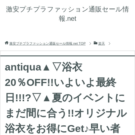
激安プチプラファッション通販セール情
報.net
激安プチプラファッション通販セール情報.net
TOP
楽天
antiqua▲▽浴衣
20％OFF!!いよいよ最終
日!!!?▽▲夏のイベントに
まだ間に合う!!オリジナル
浴衣をお得にGet♪早い者