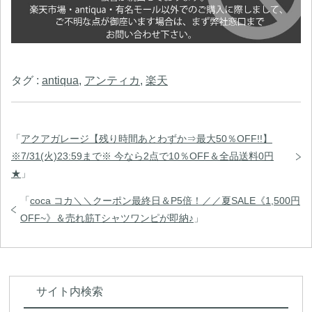
タグ :
antiqua
,
アンティカ
,
楽天
「
アクアガレージ【残り時間あとわずか⇒最大50％OFF!!】
※7/31(火)23:59まで※ 今なら2点で10％OFF＆全品送料0円
★
」
「
coca コカ＼＼クーポン最終日＆P5倍！／／夏SALE《1,500円
OFF~》＆売れ筋Tシャツワンピが即納♪
」
サイト内検索