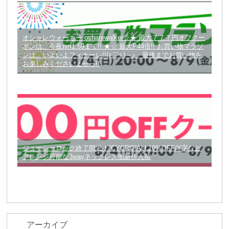
オシャレウォーカー osharewalker☆★ 最大７７７円オフクー
ポンは、今夜pm1:59まで!! ★☆ 最大P44倍!! お買い物マラソ
ンは、いよいよフィナーレ!!(≧▽≦)～♪ 最後までお買い物を
お楽しみくださいませっ!!
ジューシーロック終了間近！”CYCRO”ALL10%OFF/Y字など
アレンジ可能な3wayネックレス他新作入荷
アーカイブ