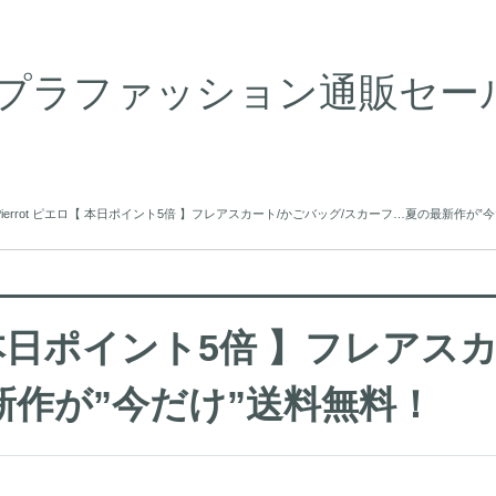
プラファッション通販セール情
Pierrot ピエロ【 本日ポイント5倍 】フレアスカート/かごバッグ/スカーフ…夏の最新作が”
ロ【 本日ポイント5倍 】フレアス
作が”今だけ”送料無料！