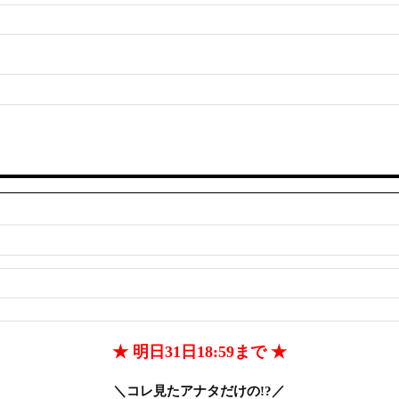
★ 明日31日18:59まで ★
＼コレ見たアナタだけの!?／