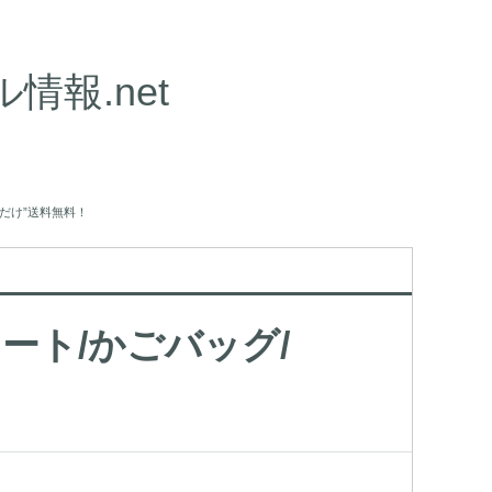
報.net
今だけ”送料無料！
カート/かごバッグ/